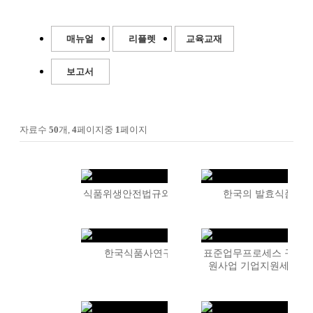
매뉴얼
리플렛
교육교재
보고서
자료수
50
개,
4
페이지중
1
페이지
식품위생안전법규와 제도
한국의 발효식품
한국식품사연구
표준업무프로세스 구축
원사업 기업지원세미나