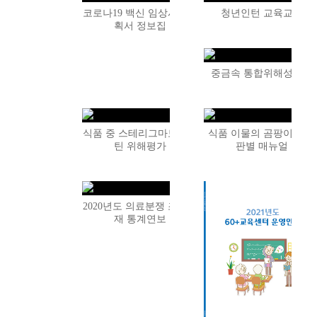
코로나19 백신 임상시험계
청년인턴 교육교재
획서 정보집
중금속 통합위해성평가
식품 중 스테리그마토시스
식품 이물의 곰팡이 여부
틴 위해평가
판별 매뉴얼
2020년도 의료분쟁 조정중
재 통계연보