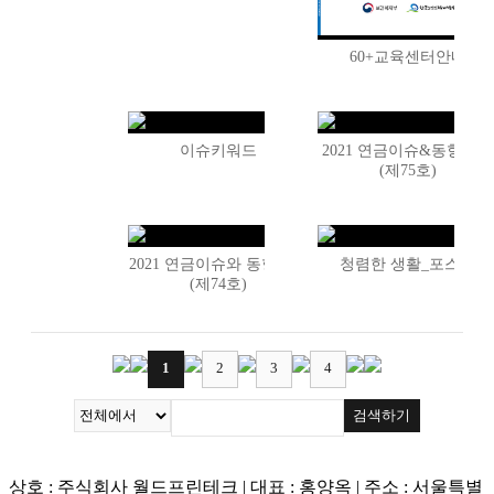
60+교육센터안내
이슈키워드
2021 연금이슈&동향분석
(제75호)
2021 연금이슈와 동향분석
청렴한 생활_포스터
(제74호)
1
2
3
4
검색하기
상호 : 주식회사 월드프린테크 | 대표 : 홍양옥 | 주소 : 서울특별